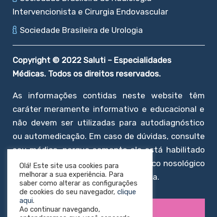
Intervencionista e Cirurgia Endovascular
Sociedade Brasileira de Urologia
Copyright © 2022 Saluti – Especialidades
Médicas. Todos os direitos reservados.
As informações contidas neste website têm
caráter meramente informativo e educacional e
não devem ser utilizadas para autodiagnóstico
ou automedicação. Em caso de dúvidas, consulte
seu médico, porque somente ele está habilitado
a realizar a formulação do diagnóstico nosológico
Olá! Este site usa cookies para
melhorar a sua experiência. Para
e a respectiva prescrição terapêutica.
saber como alterar as configurações
de cookies do seu navegador,
clique
aqui
.
Política de privacidade
Ao continuar navegando,