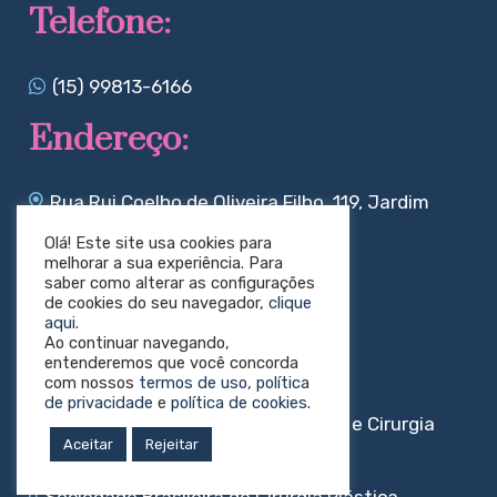
Telefone:
(15) 99813-6166
Endereço:
Rua Rui Coelho de Oliveira Filho, 119, Jardim
Faculdade, Sorocaba/Sp
Olá! Este site usa cookies para
melhorar a sua experiência. Para
Redes sociais:
saber como alterar as configurações
de cookies do seu navegador,
clique
aqui
.
Ao continuar navegando,
entenderemos que você concorda
com nossos
termos de uso
,
política
de privacidade
e
política de cookies
.
Sociedade Brasileira de Angiologia e Cirurgia
Aceitar
Rejeitar
Vascular