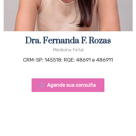
Dra. Fernanda F. Rozas
Medicina Fetal
CRM-SP: 145518; RQE: 48691 e 486911
Agende sua consulta