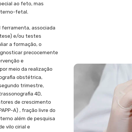
ecial ao feto, mas
terno-fetal.
al ferramenta, associada
tese) e/ou testes
liar a formação, o
iagnosticar precocemente
ervenção e
or meio da realização
ografia obstétrica,
 segundo trimestre,
trassonografia 4D,
atores de crescimento
PAPP-A) , fração livre do
terno além de pesquisa
 vilo cirial e