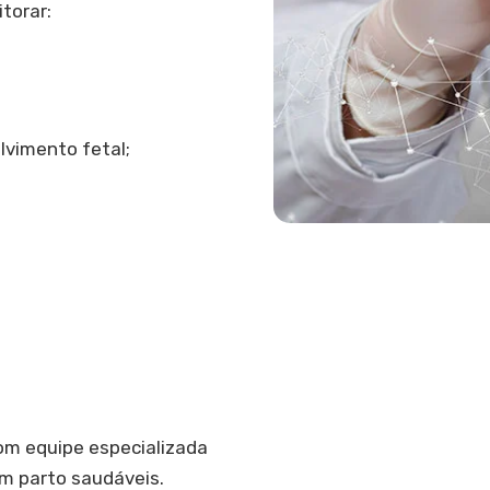
torar:
lvimento fetal;
om equipe especializada
um parto saudáveis.