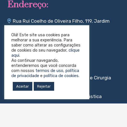
Endereço:
Rua Rui Coelho de Oliveira Filho, 119, Jardim
Faculdade, Sorocaba/Sp
Olá! Este site usa cookies para
Redes sociais:
melhorar a sua experiência. Para
saber como alterar as configurações
de cookies do seu navegador,
clique
aqui
.
Ao continuar navegando,
entenderemos que você concorda
com nossos
termos de uso
,
política
de privacidade
e
política de cookies
.
Sociedade Brasileira de Angiologia e Cirurgia
Vascular
Aceitar
Rejeitar
Sociedade Brasileira de Cirurgia Plástica
Sociedade Brasileira de Neurocirurgia
Sociedade Brasileira de Pediatria