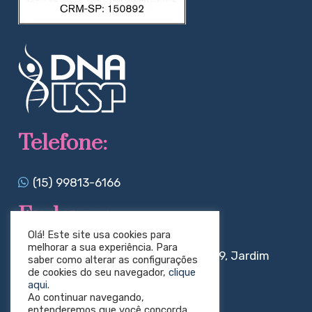
Telefone:
(15) 99813-6166
Endereço:
Olá! Este site usa cookies para
melhorar a sua experiência. Para
Rua Rui Coelho de Oliveira Filho, 119, Jardim
saber como alterar as configurações
de cookies do seu navegador,
clique
Faculdade, Sorocaba/Sp
aqui
.
Ao continuar navegando,
Redes sociais:
entenderemos que você concorda