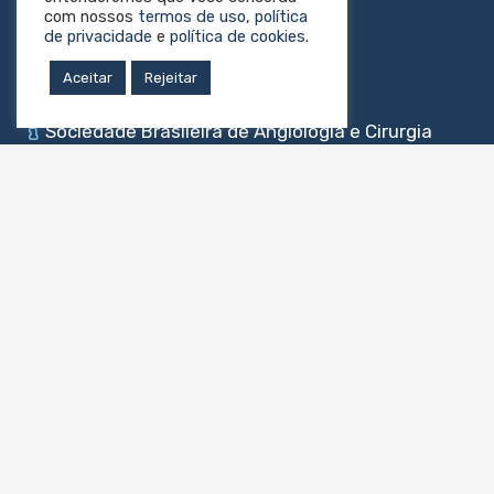
com nossos
termos de uso
,
política
de privacidade
e
política de cookies
.
Aceitar
Rejeitar
Sociedade Brasileira de Angiologia e Cirurgia
Vascular
Sociedade Brasileira de Cirurgia Plástica
Sociedade Brasileira de Neurocirurgia
Sociedade Brasileira de Pediatria
Colégio Brasileiro de Radiologia e Diagnóstico
por Imagem
Sociedade Brasileira de Radiologia
Intervencionista e Cirurgia Endovascular
Sociedade Brasileira de Urologia